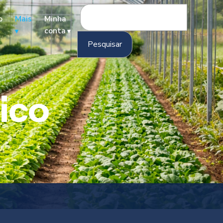
Pesquisar
o
Mais
Minha
por:
conta
ico