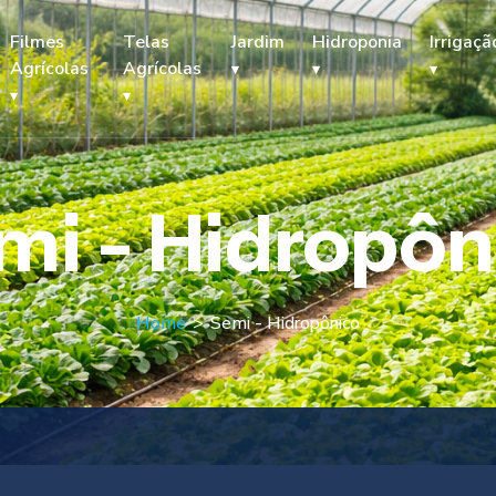
Filmes
Telas
Jardim
Hidroponia
Irrigaçã
Agrícolas
Agrícolas
mi - Hidropôn
Home
>
Semi - Hidropônico