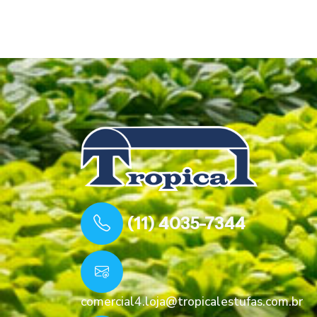
(11) 4035-7344
comercial4.loja@tropicalestufas.com.br