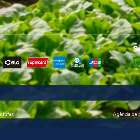
S
stufas
Agência de