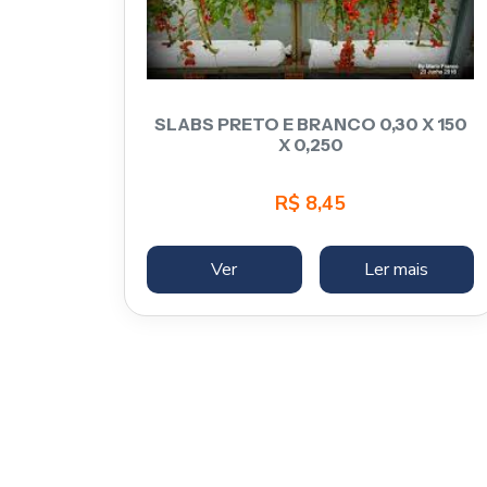
SLABS PRETO E BRANCO 0,30 X 150
X 0,250
R$
8,45
Ver
Ler mais