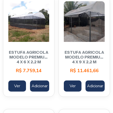
ESTUFA AGRICOLA
ESTUFA AGRICOLA
MODELO PREMIUM
MODELO PREMIUM
4 X 6 X 2,2 M
4 X 9 X 2,2 M
R$
7.759,14
R$
11.461,66
Ver
Adicionar
Ver
Adicionar