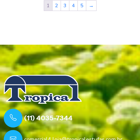
1
2
3
4
5
→
(11) 4035-7344
comercial4.loja@tropicalestufas.com.br