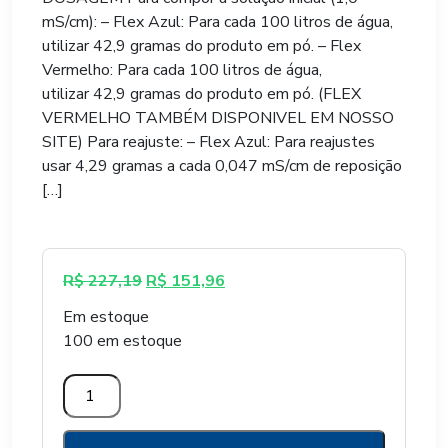
preço
preço
mS/cm): – Flex Azul: Para cada 100 litros de água,
utilizar 42,9 gramas do produto em pó. – Flex
original
atual
Vermelho: Para cada 100 litros de água,
utilizar 42,9 gramas do produto em pó. (FLEX
era:
é:
VERMELHO TAMBÉM DISPONIVEL EM NOSSO
SITE) Para reajuste: – Flex Azul: Para reajustes
R$ 227,19.
R$ 15
usar 4,29 gramas a cada 0,047 mS/cm de reposição
[…]
O
O
R$
227,19
R$
151,96
preço
preço
Em estoque
original
atual
100 em estoque
era:
é:
R$ 227,19.
R$ 151,96.
FERTILIZANTE
FLEX
AZUL/