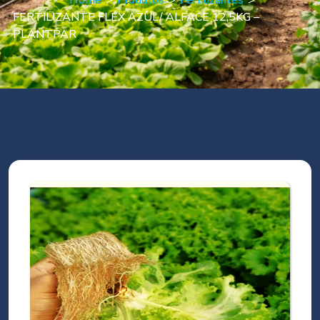
Home
>
Produtos
>
Fertilizantes
>
FERTILIZANTE FLEX AZUL/ ALFACE 12,5KG –
PLANTPAR