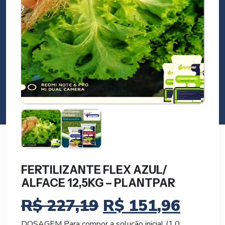
FERTILIZANTE FLEX AZUL/
ALFACE 12,5KG – PLANTPAR
O
O
R$
227,19
R$
151,96
DOSAGEM Para compor a solução inicial (1,0