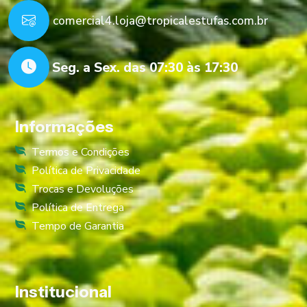
comercial4.loja@tropicalestufas.com.br
Seg. a Sex. das 07:30 às 17:30
Informações
Termos e Condições
Política de Privacidade
Trocas e Devoluções
Política de Entrega
Tempo de Garantia
Institucional