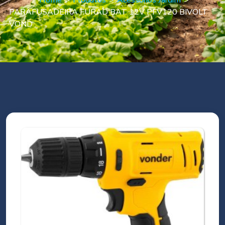
Home
>
Produtos
>
Acessórios Jardim
>
PARAFUSADEIRA FURAD BAT 12V PFV120 BIVOLT
VOND