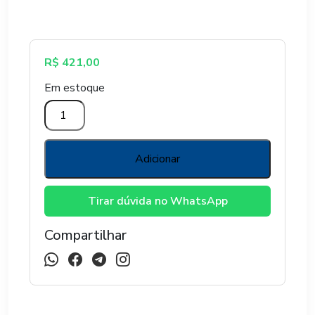
R$
421,00
Em estoque
PARAFUSADEIRA
FURAD
BAT
12V
Adicionar
PFV120
BIVOLT
Tirar dúvida no WhatsApp
VOND
quantidade
Compartilhar