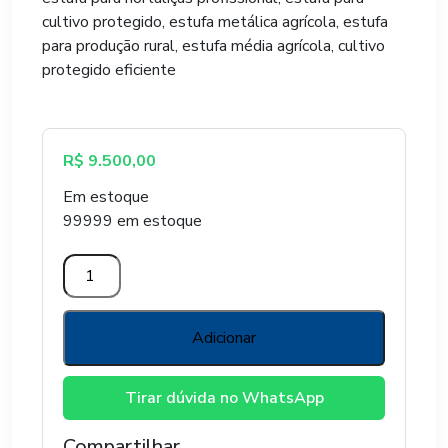
cultivo protegido, estufa metálica agrícola, estufa
para produção rural, estufa média agrícola, cultivo
protegido eficiente
R$
9.500,00
Em estoque
99999 em estoque
ESTUFA
AGRICOLA
MODELO
CAGE
Adicionar
6,25
X
Tirar dúvida no WhatsApp
14M
quantidade
Compartilhar