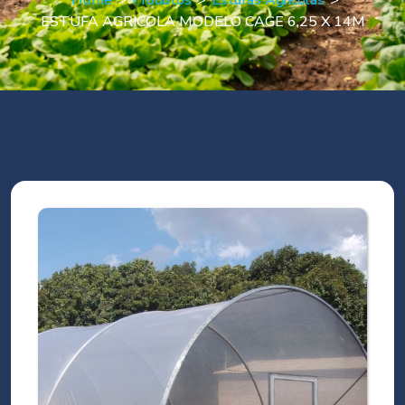
Home
>
Produtos
>
Estufas Agrícolas
>
ESTUFA AGRICOLA MODELO CAGE 6,25 X 14M