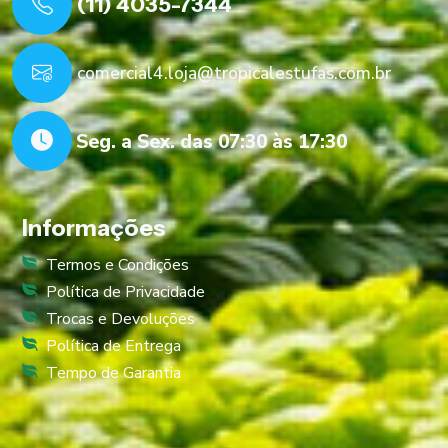
(11) 4035-7344
comercial4.loja@tropicalestufas.com.br
Seg. a Sex. das 07:30 às 17:30
Informações
Termos e Condições
Política de Privacidade
Trocas e Devoluções
Política de Entrega
Tempo de Garantia