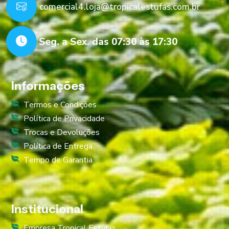
comercial4.loja@tropicalestufas.com.br
Seg. a Sex. das 07:30 às 17:30
Informações
Termos e Condições
Política de Privacidade
Trocas e Devoluções
Política de Entrega
Tempo de Garantia
Institucional
Empresa Tropical Estufas