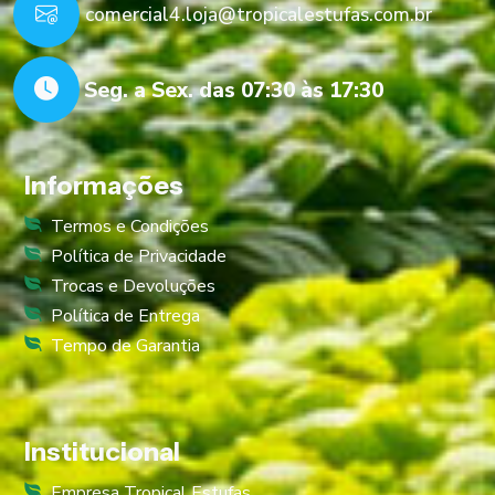
comercial4.loja@tropicalestufas.com.br
Seg. a Sex. das 07:30 às 17:30
Informações
Termos e Condições
Política de Privacidade
Trocas e Devoluções
Política de Entrega
Tempo de Garantia
Institucional
Empresa Tropical Estufas