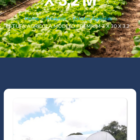
X 3,2 M
Home
>
Produtos
>
Estufas Agrícolas
>
ESTUFA AGRICOLA MODELO PREMIUM 7 X 30 X 3,2
M