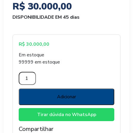
R$
30.000,00
DISPONIBILIDADE EM 45 dias
R$
30.000,00
Em estoque
99999 em estoque
ESTUFA
AGRICOLA
MODELO
PREMIUM
Adicionar
7
X
Tirar dúvida no WhatsApp
30
X
Compartilhar
3,2