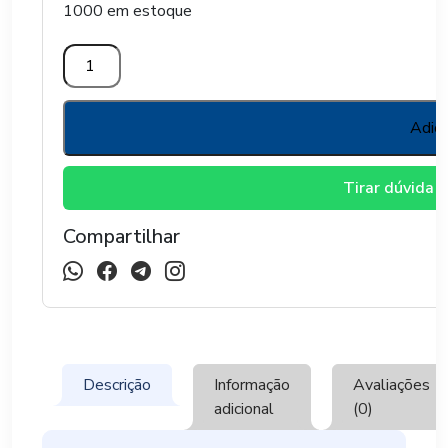
1000 em estoque
Estufa
de
Cacau
6,25mt
Adici
x
12mt
Tirar dúvida
quantidade
Compartilhar
Descrição
Informação
Avaliações
adicional
(0)