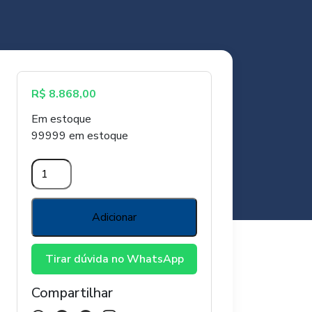
R$
8.868,00
Em estoque
99999 em estoque
ESTUFINHA
MINHA
HORTA
quantidade
Adicionar
Tirar dúvida no WhatsApp
Compartilhar