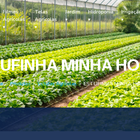
Filmes
Telas
Jardim
Hidroponia
Irrigaçã
Agrícolas
Agrícolas
UFINHA MINHA H
e
>
Produtos
>
Estufas Agrícolas
>
ESTUFINHA MINHA H