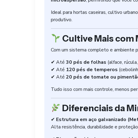
microaspersão
, permitindo que você c
Ideal para hortas caseiras, cultivo urb
produtivo.
Cultive Mais com
Com um sistema completo e ambiente pr
✔ Até
30 pés de folhas
(alface, rúcula,
✔ Até
120 pés de temperos
(cebolinh
✔ Até
20 pés de tomate ou pimentã
Tudo isso com mais controle, menos per
Diferenciais da Mi
✔
Estrutura em aço galvanizado (Me
Alta resistência, durabilidade e proteção