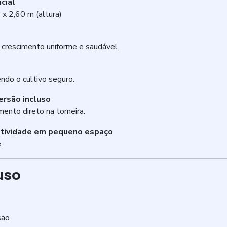
cial
 x 2,60 m (altura)
o crescimento uniforme e saudável.
ndo o cultivo seguro.
ersão incluso
mento direto na torneira.
utividade em pequeno espaço
.
uso
são