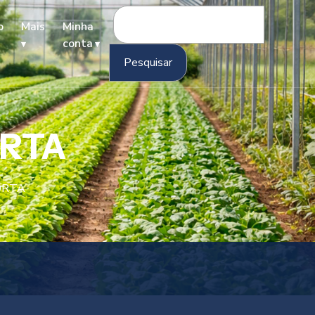
Pesquisar
o
Mais
Minha
por:
conta
ORTA
ORTA