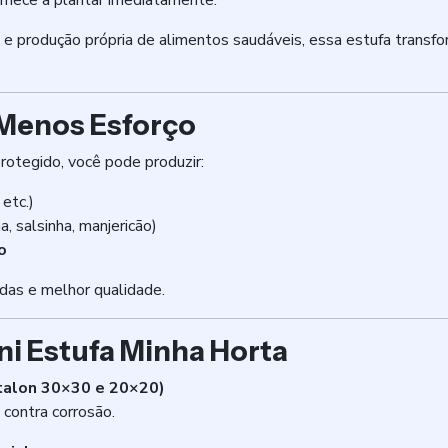
omece a plantar imediatamente.
ano e produção própria de alimentos saudáveis, essa estufa tran
 Menos Esforço
otegido, você pode produzir:
 etc.)
a, salsinha, manjericão)
o
das e melhor qualidade.
ni Estufa Minha Horta
talon 30×30 e 20×20)
 contra corrosão.