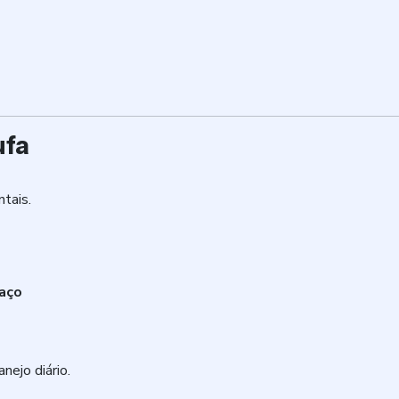
ufa
tais.
aço
nejo diário.