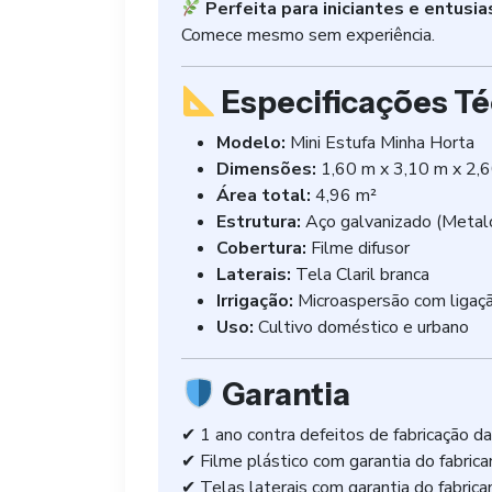
Perfeita para iniciantes e entusi
Comece mesmo sem experiência.
Especificações Té
Modelo:
Mini Estufa Minha Horta
Dimensões:
1,60 m x 3,10 m x 2,
Área total:
4,96 m²
Estrutura:
Aço galvanizado (Meta
Cobertura:
Filme difusor
Laterais:
Tela Claril branca
Irrigação:
Microaspersão com ligação
Uso:
Cultivo doméstico e urbano
Garantia
✔ 1 ano contra defeitos de fabricação da
✔ Filme plástico com garantia do fabrica
✔ Telas laterais com garantia do fabrica