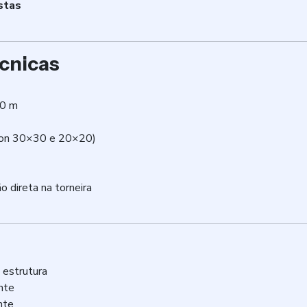
astas
cnicas
60 m
lon 30×30 e 20×20)
 direta na torneira
 estrutura
nte
nte