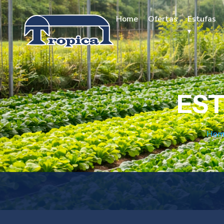
Home
Ofertas
Estufas
EST
Hom