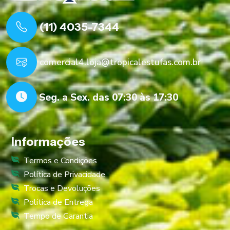
(11) 4035-7344
comercial4.loja@tropicalestufas.com.br
Seg. a Sex. das 07:30 às 17:30
Informações
Termos e Condições
Política de Privacidade
Trocas e Devoluções
Política de Entrega
Tempo de Garantia