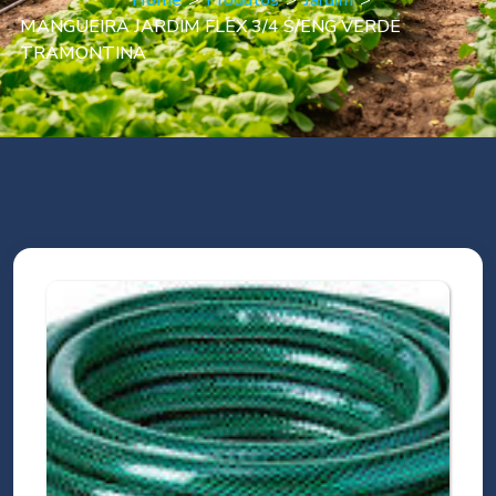
Home
>
Produtos
>
Jardim
>
MANGUEIRA JARDIM FLEX 3/4 S/ENG VERDE
TRAMONTINA