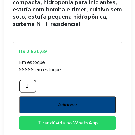
compacta, hidroponia para iniciantes,
estufa com bomba e timer, cultivo sem
solo, estufa pequena hidropônica,
sistema NFT residencial
R$
2.920,69
Em estoque
99999 em estoque
Mini
Estufa
Hidropônica
-
Adicionar
1,20
x
Tirar dúvida no WhatsApp
1,30
x