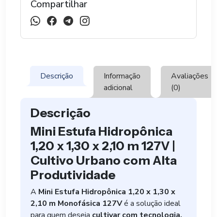
Compartilhar
2,10
Monofásica
127v
quantidade
Descrição
Informação
Avaliações
adicional
(0)
Descrição
Mini Estufa Hidropônica
1,20 x 1,30 x 2,10 m 127V |
Cultivo Urbano com Alta
Produtividade
A
Mini Estufa Hidropônica 1,20 x 1,30 x
2,10 m Monofásica 127V
é a solução ideal
para quem deseja
cultivar com tecnologia,