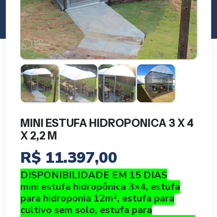
MINI ESTUFA HIDROPONICA 3 X 4
X 2,2 M
R$
11.397,00
DISPONIBILIDADE EM 15 DIAS
mini estufa hidropônica 3×4, estufa
para hidroponia 12m², estufa para
cultivo sem solo, estufa para