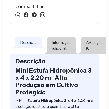
2,2
Compartilhar
M
quantidade
Descrição
Informação
Avaliações
adicional
(0)
Descrição
Mini Estufa Hidropônica 3
x 4 x 2,20 m | Alta
Produção em Cultivo
Protegido
A
Mini Estufa Hidropônica 3 x 4 x 2,20 m
é
a solução ideal para quem busca
alta