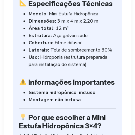
Especificações Técnicas
Modelo:
Mini Estufa Hidropônica
Dimensões:
3 m x 4 m x 2,20 m
Área total:
12 m²
Estrutura:
Aço galvanizado
Cobertura:
Filme difusor
Laterais:
Tela de sombreamento 30%
Uso:
Hidroponia (estrutura preparada
para instalação do sistema)
Informações Importantes
Sistema hidropônico incluso
Montagem não inclusa
Por que escolher a Mini
Estufa Hidropônica 3×4?