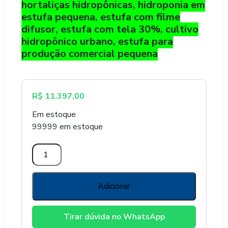
hortaliças hidropônicas, hidroponia em
estufa pequena, estufa com filme
difusor, estufa com tela 30%, cultivo
hidropônico urbano, estufa para
produção comercial pequena
R$
11.397,00
Em estoque
99999 em estoque
MINI
ESTUFA
HIDROPONICA
3
Adicionar
X
4
Tirar dúvida no WhatsApp
X