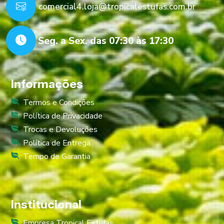
comercial4.loja@tropicalestufas.com.br
Seg. a Sex. das 07:30 às 17:30
Informações
Termos e Condições
Política de Privacidade
Trocas e Devoluções
Política de Entrega
Tempo de Garantia
Institucional
Empresa Tropical Estufas