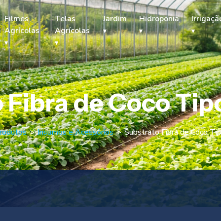
Filmes
Telas
Jardim
Hidroponia
Irrigaçã
Agrícolas
Agrícolas
 Fibra de Coco Tip
rodutos
>
Insumos e Acessórios
>
Substrato Fibra de Coco Ti