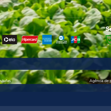
S
stufas
Agência de