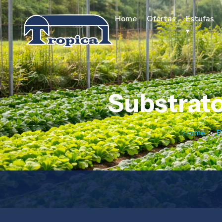
Home
Ofertas
Estufas
Substrato
Home
>
P