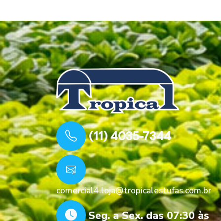
(11) 4035-7344
comercial4.loja@tropicalestufas.com.br
Seg. a Sex. das 07:30 às