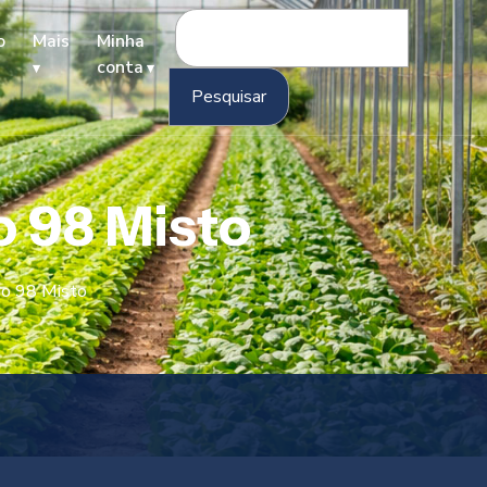
Pesquisar
o
Mais
Minha
por:
conta
o 98 Misto
po 98 Misto