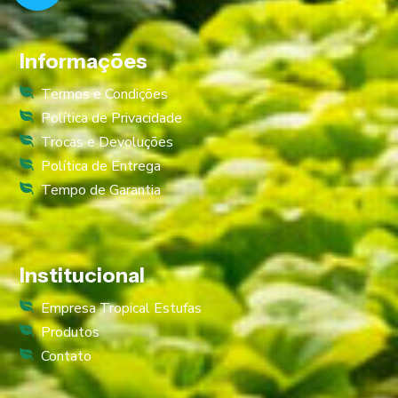
Informações
Termos e Condições
Política de Privacidade
Trocas e Devoluções
Política de Entrega
Tempo de Garantia
Institucional
Empresa Tropical Estufas
Produtos
Contato