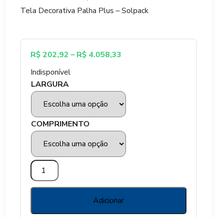
Tela Decorativa Palha Plus – Solpack
de
preço:
Faixa
R$
202,92
–
R$
4.058,33
R$ 202,92
de
Indisponível
preço:
através
LARGURA
R$ 202,92
através
R$ 4.058,33
R$ 4.058,33
COMPRIMENTO
TELA
DECORATIVA
PALHA
PLUS
Adicionar
-