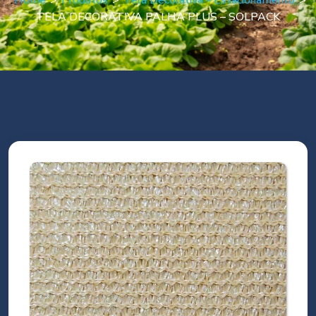
Home
>
Produtos
>
Tela Decorativa - Estacionamento
>
TELA DECORATIVA PALHA PLUS – SOLPACK